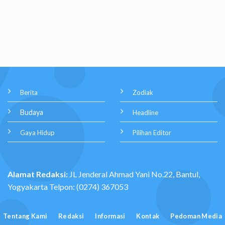
Berita
Zodiak
Budaya
Headline
Gaya Hidup
Pilihan Editor
Alamat Redaksi:
JL Jenderal Ahmad Yani No.22, Bantul,
Yogyakarta Telpon: (0274) 367053
Tentang Kami
Redaksi
Informasi
Kontak
Pedoman Media