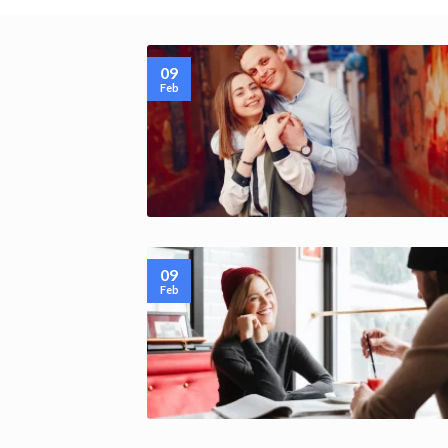
09
Feb
09
Feb