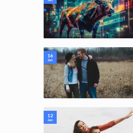
16
Jan
12
Jan