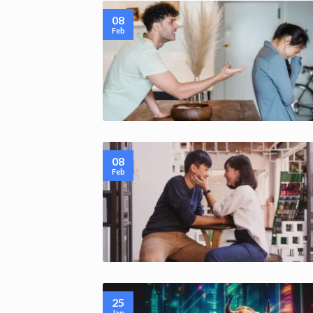
08
Feb
08
Feb
25
Jan