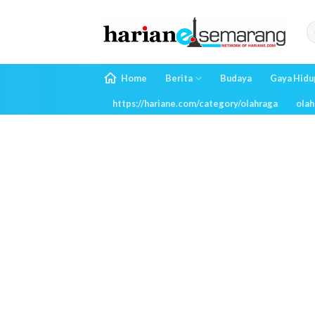
Skip
to
content
Home
Berita
Budaya
Gaya Hidu
https://hariane.com/category/olahraga
olah