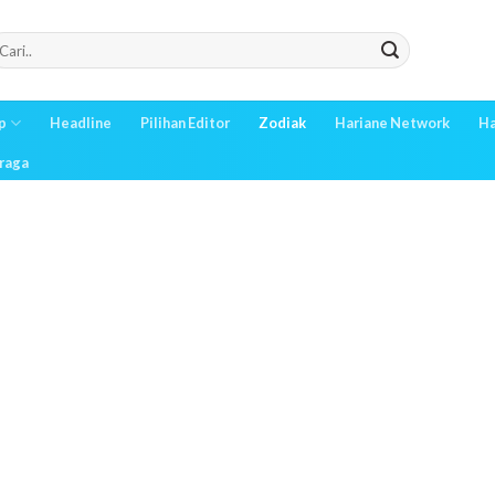
p
Headline
Pilihan Editor
Zodiak
Hariane Network
Ha
raga