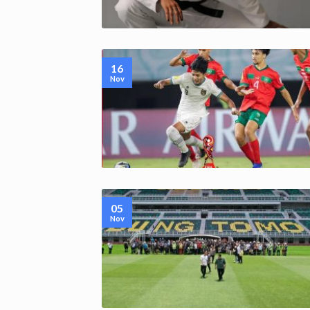
16
Nov
05
Nov