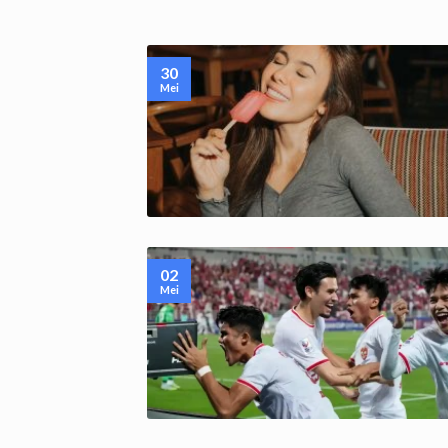
30
Mei
02
Mei