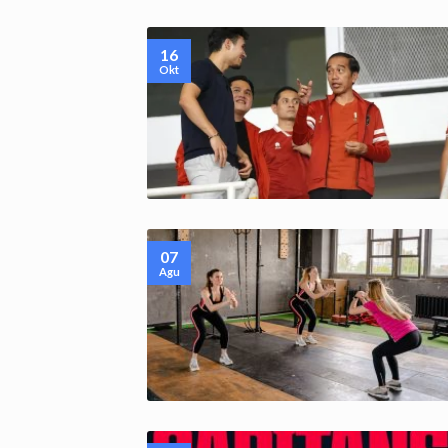
16
Okt
07
Agu