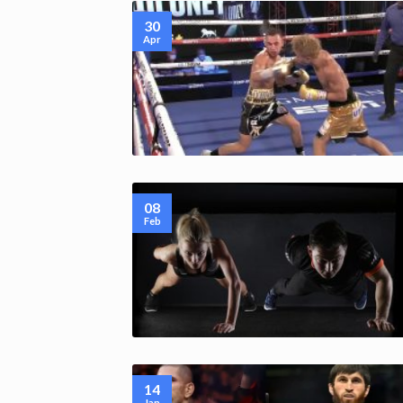
30
Apr
08
Feb
14
Jan