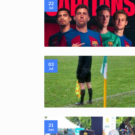
22
Jul
03
Jul
21
Jun