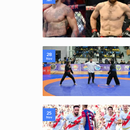
28
Nov
25
Nov