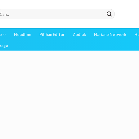
p
Headline
Pilihan Editor
Zodiak
Hariane Network
Ha
raga