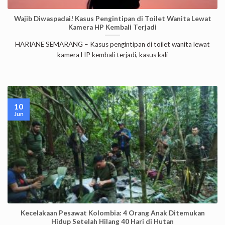
Wajib Diwaspadai! Kasus Pengintipan di Toilet Wanita Lewat
Kamera HP Kembali Terjadi
HARIANE SEMARANG – Kasus pengintipan di toilet wanita lewat
kamera HP kembali terjadi, kasus kali
10
Jun
Kecelakaan Pesawat Kolombia: 4 Orang Anak Ditemukan
Hidup Setelah Hilang 40 Hari di Hutan