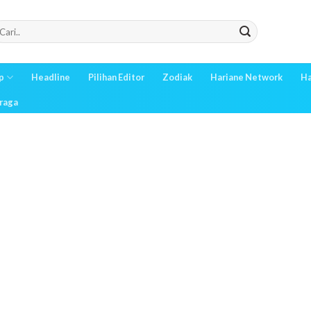
p
Headline
Pilihan Editor
Zodiak
Hariane Network
Ha
raga