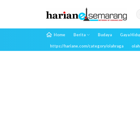
Skip
to
content
Home
Berita
Budaya
Gaya Hidu
https://hariane.com/category/olahraga
olah