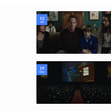
12
Jul
19
Des