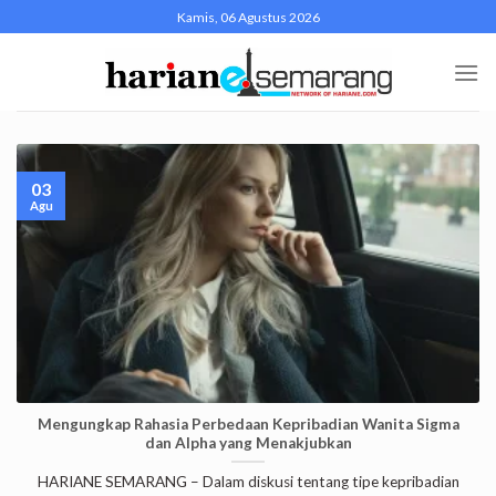
Skip
Kamis, 06 Agustus 2026
to
content
03
Agu
Mengungkap Rahasia Perbedaan Kepribadian Wanita Sigma
dan Alpha yang Menakjubkan
HARIANE SEMARANG – Dalam diskusi tentang tipe kepribadian