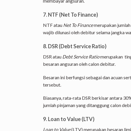
membayar angsuran.
7. NTF (Net To Finance)
NTF atau
Net To Finance
merupakan jumlah 
wajib dilunasi oleh debitur selama jangka wa
8. DSR (Debt Service Ratio)
DSR atau
Debt Service Ratio
merupakan ting
besaran angsuran oleh calon debitur.
Besaran ini berfungsi sebagai dan acuan ser
tersebut.
Biasanya, rata-rata DSR berkisar antara 30
jumlah pinjaman yang ditanggung calon debi
9. Loan to Value (LTV)
Loan to Value
(LTV) merupakan besaran limit