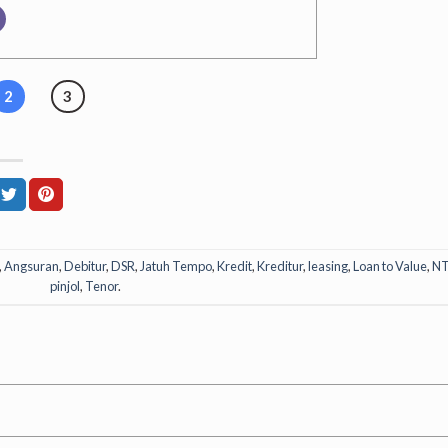
2
3
,
Angsuran
,
Debitur
,
DSR
,
Jatuh Tempo
,
Kredit
,
Kreditur
,
leasing
,
Loan to Value
,
NT
pinjol
,
Tenor
.