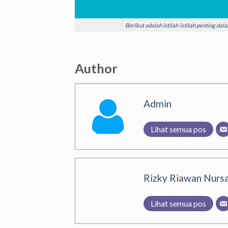
Berikut adalah istilah-istilah penting da
Author
Admin
Lihat semua pos
Rizky Riawan Nursa
Lihat semua pos