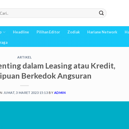
p
Headline
Pilihan Editor
Zodiak
Hariane Network
Ha
raga
ARTIKEL
Penting dalam Leasing atau Kredit,
nipuan Berkedok Angsuran
ON
JUMAT, 3 MARET 2023 15:13
BY
ADMIN