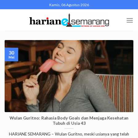
Skip
Kamis, 06 Agustus 2026
to
content
30
Mei
Wulan Guritno: Rahasia Body Goals dan Menjaga Kesehatan
Tubuh di Usia 43
HARIANE SEMARANG – Wulan Guritno, meski usianya yang telah