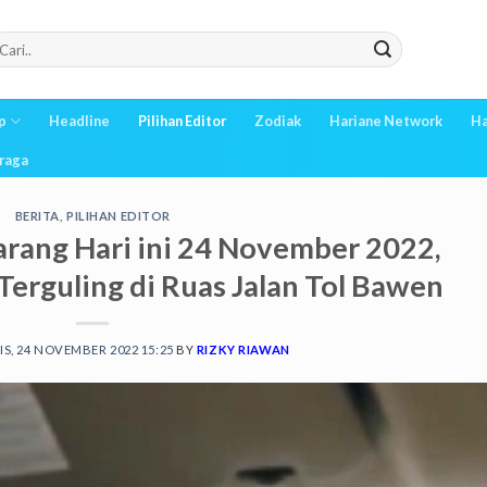
p
Headline
Pilihan Editor
Zodiak
Hariane Network
Ha
raga
BERITA
,
PILIHAN EDITOR
arang Hari ini 24 November 2022,
Terguling di Ruas Jalan Tol Bawen
S, 24 NOVEMBER 2022 15:25
BY
RIZKY RIAWAN