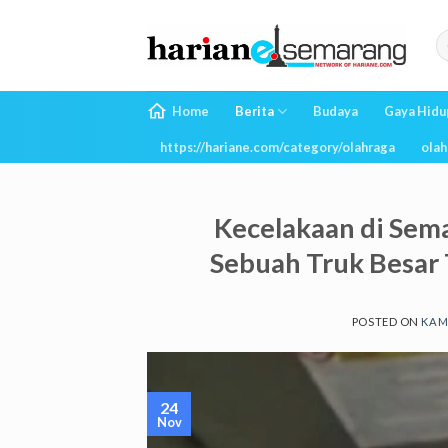
Skip
to
content
Home
Berita
Budaya
Gaya Hidu
https://hariane.com/category/olahraga
olah
Kecelakaan di Sem
Sebuah Truk Besar 
POSTED ON
KAMI
24
Nov