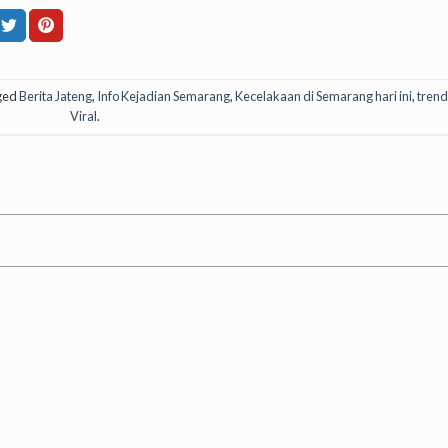
ged
Berita Jateng
,
Info Kejadian Semarang
,
Kecelakaan di Semarang hari ini
,
trend
Viral
.