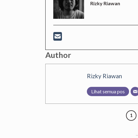
Rizky Riawan
Author
Rizky Riawan
Lihat semua pos
1