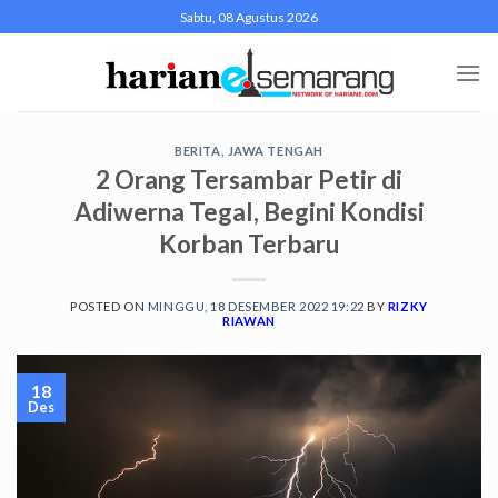
Skip
Sabtu, 08 Agustus 2026
to
content
BERITA
,
JAWA TENGAH
2 Orang Tersambar Petir di
Adiwerna Tegal, Begini Kondisi
Korban Terbaru
POSTED ON
MINGGU, 18 DESEMBER 2022 19:22
BY
RIZKY
RIAWAN
18
Des