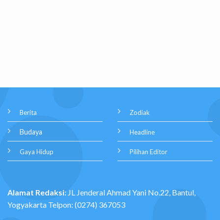
Berita
Zodiak
Budaya
Headline
Gaya Hidup
Pilihan Editor
Alamat Redaksi:
JL Jenderal Ahmad Yani No.22, Bantul,
Yogyakarta Telpon: (0274) 367053