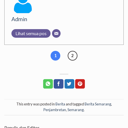
Admin
Lihat semua pos
1
2
This entry was posted in
Berita
and tagged
Berita Semarang
,
Penjambretan
,
Semarang
.
Penulis dan Editor