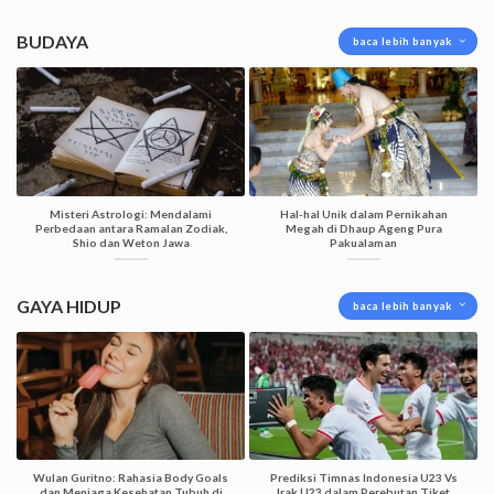
BUDAYA
baca lebih banyak
Misteri Astrologi: Mendalami
Hal-hal Unik dalam Pernikahan
Perbedaan antara Ramalan Zodiak,
Megah di Dhaup Ageng Pura
Shio dan Weton Jawa
Pakualaman
GAYA HIDUP
baca lebih banyak
Wulan Guritno: Rahasia Body Goals
Prediksi Timnas Indonesia U23 Vs
dan Menjaga Kesehatan Tubuh di
Irak U23 dalam Perebutan Tiket