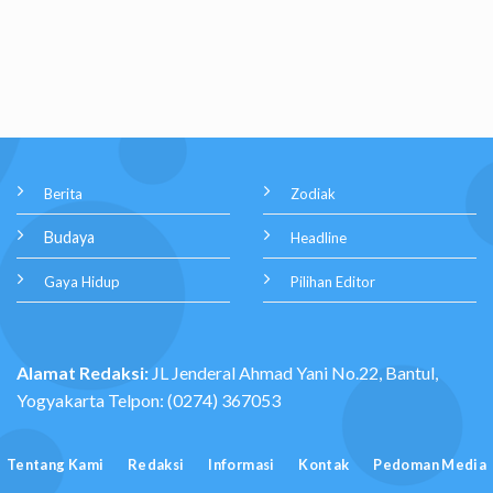
Berita
Zodiak
Budaya
Headline
Gaya Hidup
Pilihan Editor
Alamat Redaksi:
JL Jenderal Ahmad Yani No.22, Bantul,
Yogyakarta Telpon: (0274) 367053
Tentang Kami
Redaksi
Informasi
Kontak
Pedoman Media