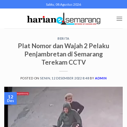
Skip
Sabtu, 08 Agustus 2026
to
content
BERITA
Plat Nomor dan Wajah 2 Pelaku
Penjambretan di Semarang
Terekam CCTV
POSTED ON
SENIN, 12 DESEMBER 2022 8:48
BY
ADMIN
12
Des