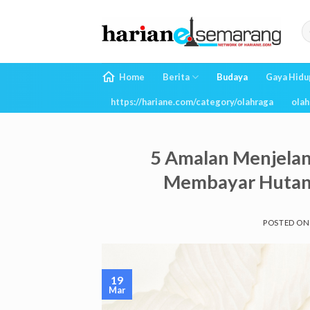
Skip
to
content
Home
Berita
Budaya
Gaya Hidu
https://hariane.com/category/olahraga
olah
5 Amalan Menjela
Membayar Hutang 
POSTED O
19
Mar