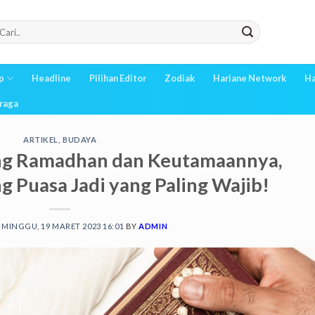
p
Headline
Pilihan Editor
Zodiak
Hariane Network
Ha
raga
ARTIKEL
,
BUDAYA
ng Ramadhan dan Keutamaannya,
Puasa Jadi yang Paling Wajib!
N
MINGGU, 19 MARET 2023 16:01
BY
ADMIN