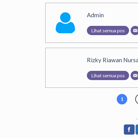
Admin
Lihat semua pos
Rizky Riawan Nursa
Lihat semua pos
1