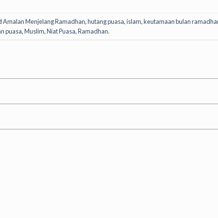
d
Amalan Menjelang Ramadhan
,
hutang puasa
,
islam
,
keutamaan bulan ramadha
n puasa
,
Muslim
,
Niat Puasa
,
Ramadhan
.