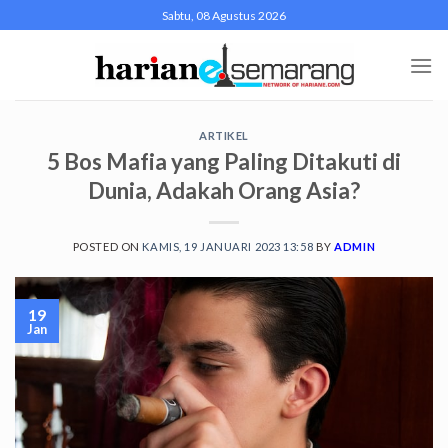
Skip
Sabtu, 08 Agustus 2026
to
content
ARTIKEL
5 Bos Mafia yang Paling Ditakuti di
Dunia, Adakah Orang Asia?
POSTED ON
KAMIS, 19 JANUARI 2023 13:58
BY
ADMIN
19
Jan