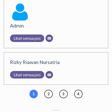
Admin
Lihat semua pos
Rizky Riawan Nursatria
Lihat semua pos
1
2
3
4