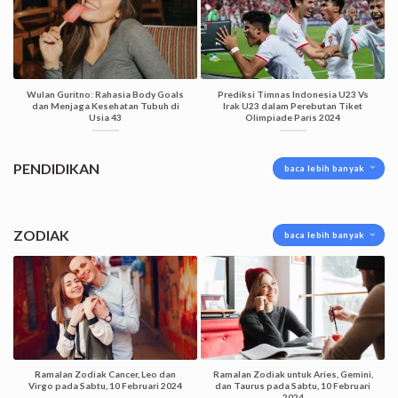
Wulan Guritno: Rahasia Body Goals
Prediksi Timnas Indonesia U23 Vs
dan Menjaga Kesehatan Tubuh di
Irak U23 dalam Perebutan Tiket
Usia 43
Olimpiade Paris 2024
PENDIDIKAN
baca lebih banyak
ZODIAK
baca lebih banyak
Ramalan Zodiak Cancer, Leo dan
Ramalan Zodiak untuk Aries, Gemini,
Virgo pada Sabtu, 10 Februari 2024
dan Taurus pada Sabtu, 10 Februari
2024