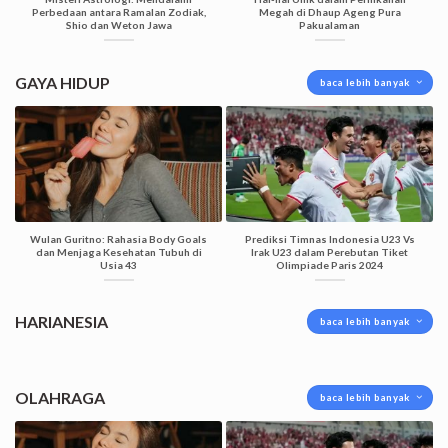
Perbedaan antara Ramalan Zodiak,
Megah di Dhaup Ageng Pura
Shio dan Weton Jawa
Pakualaman
GAYA HIDUP
baca lebih banyak
Wulan Guritno: Rahasia Body Goals
Prediksi Timnas Indonesia U23 Vs
dan Menjaga Kesehatan Tubuh di
Irak U23 dalam Perebutan Tiket
Usia 43
Olimpiade Paris 2024
HARIANESIA
baca lebih banyak
OLAHRAGA
baca lebih banyak