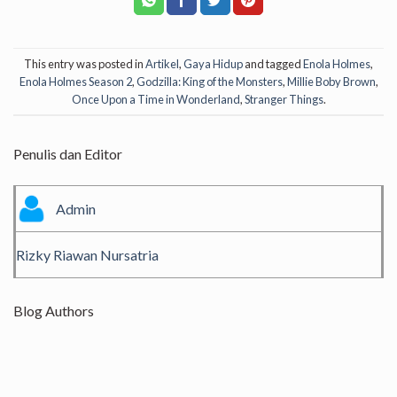
This entry was posted in
Artikel
,
Gaya Hidup
and tagged
Enola Holmes
,
Enola Holmes Season 2
,
Godzilla: King of the Monsters
,
Millie Boby Brown
,
Once Upon a Time in Wonderland
,
Stranger Things
.
Penulis dan Editor
Admin
Rizky Riawan Nursatria
Blog Authors