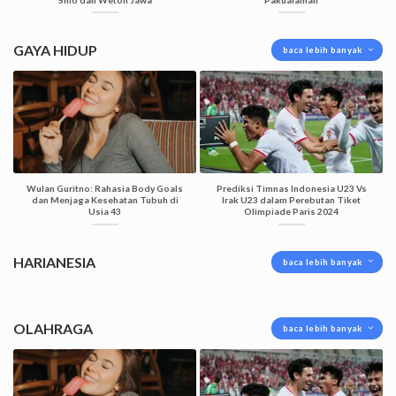
GAYA HIDUP
baca lebih banyak
Wulan Guritno: Rahasia Body Goals
Prediksi Timnas Indonesia U23 Vs
dan Menjaga Kesehatan Tubuh di
Irak U23 dalam Perebutan Tiket
Usia 43
Olimpiade Paris 2024
HARIANESIA
baca lebih banyak
OLAHRAGA
baca lebih banyak