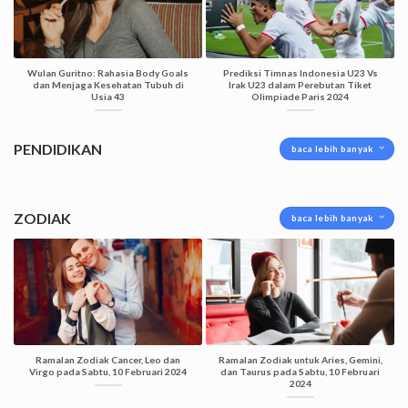
Wulan Guritno: Rahasia Body Goals
Prediksi Timnas Indonesia U23 Vs
dan Menjaga Kesehatan Tubuh di
Irak U23 dalam Perebutan Tiket
Usia 43
Olimpiade Paris 2024
PENDIDIKAN
baca lebih banyak
ZODIAK
baca lebih banyak
Ramalan Zodiak Cancer, Leo dan
Ramalan Zodiak untuk Aries, Gemini,
Virgo pada Sabtu, 10 Februari 2024
dan Taurus pada Sabtu, 10 Februari
2024