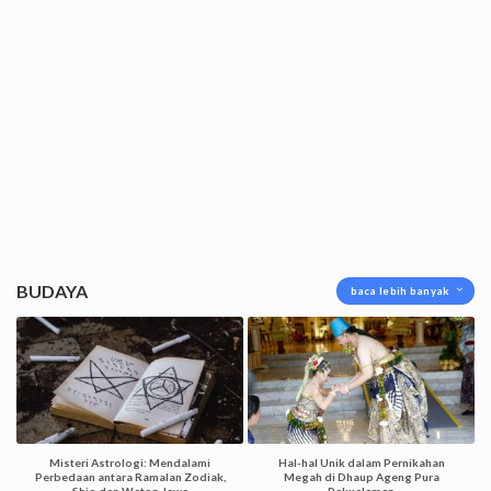
BUDAYA
baca lebih banyak
Misteri Astrologi: Mendalami
Hal-hal Unik dalam Pernikahan
Perbedaan antara Ramalan Zodiak,
Megah di Dhaup Ageng Pura
Shio dan Weton Jawa
Pakualaman