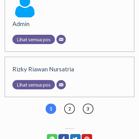
Admin
Lihat semua pos
Rizky Riawan Nursatria
Lihat semua pos
1
2
3