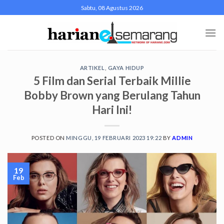
Skip
Sabtu, 08 Agustus 2026
to
content
ARTIKEL
,
GAYA HIDUP
5 Film dan Serial Terbaik Millie
Bobby Brown yang Berulang Tahun
Hari Ini!
POSTED ON
MINGGU, 19 FEBRUARI 2023 19:22
BY
ADMIN
19
Feb