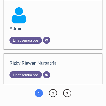
Admin
Lihat semua pos
Rizky Riawan Nursatria
Lihat semua pos
1
2
3