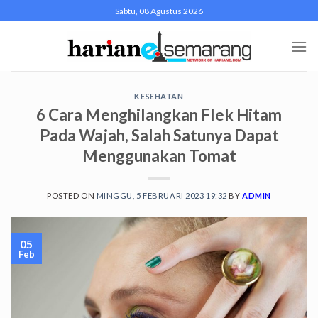
Skip
Sabtu, 08 Agustus 2026
to
content
KESEHATAN
6 Cara Menghilangkan Flek Hitam
Pada Wajah, Salah Satunya Dapat
Menggunakan Tomat
POSTED ON
MINGGU, 5 FEBRUARI 2023 19:32
BY
ADMIN
05
Feb