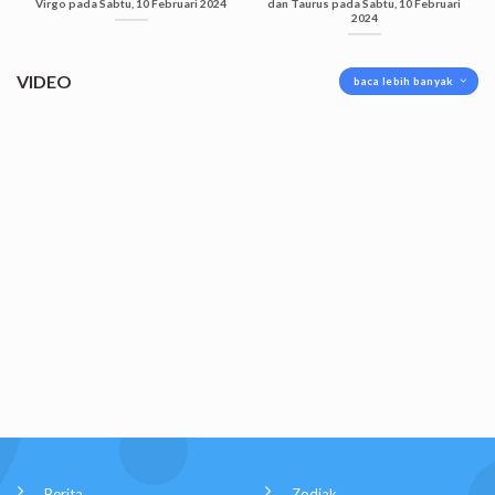
Virgo pada Sabtu, 10 Februari 2024
dan Taurus pada Sabtu, 10 Februari
2024
VIDEO
baca lebih banyak
Berita
Zodiak