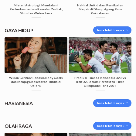
Misteri Astrologi: Mendalami
Hal-hal Unik dalam Pernikahan
Perbedaan antara Ramalan Zodiak,
Megah di Dhaup Ageng Pura
Shio dan Weton Jawa
Pakualaman
GAYA HIDUP
baca lebih banyak
Wulan Guritno: Rahasia Body Goals
Prediksi Timnas Indonesia U23 Vs
dan Menjaga Kesehatan Tubuh di
Irak U23 dalam Perebutan Tiket
Usia 43
Olimpiade Paris 2024
HARIANESIA
baca lebih banyak
OLAHRAGA
baca lebih banyak