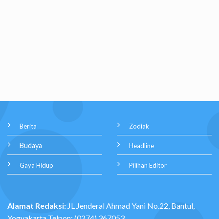
Berita
Zodiak
Budaya
Headline
Gaya Hidup
Pilihan Editor
Alamat Redaksi:
JL Jenderal Ahmad Yani No.22, Bantul,
Yogyakarta Telpon: (0274) 367053