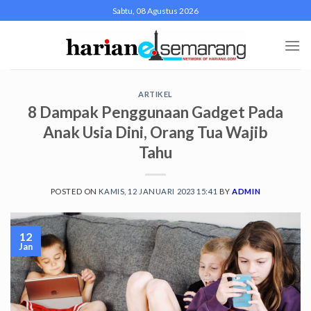
Skip
Sabtu, 08 Agustus 2026
to
content
ARTIKEL
8 Dampak Penggunaan Gadget Pada
Anak Usia Dini, Orang Tua Wajib
Tahu
POSTED ON
KAMIS, 12 JANUARI 2023 15:41
BY
ADMIN
12
Jan