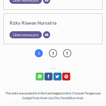
Lihat semua pos
Rizky Riawan Nursatria
Lihat semua pos
1
2
3
This entry was posted in
Artikel
and tagged
artikel
,
Dampak Penggunaan
Gadget Pada Anak Usia Dini
,
Pendidikan Anak
.