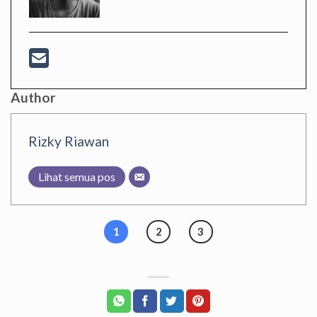
Author
Rizky Riawan
Lihat semua pos
1
2
3