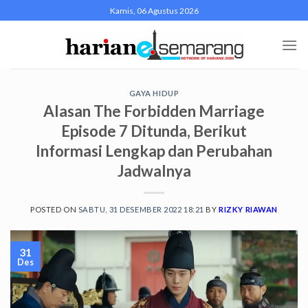
Skip
Kamis, 06 Agustus 2026
to
content
GAYA HIDUP
Alasan The Forbidden Marriage
Episode 7 Ditunda, Berikut
Informasi Lengkap dan Perubahan
Jadwalnya
POSTED ON
SABTU, 31 DESEMBER 2022 18:21
BY
RIZKY RIAWAN
31
Des