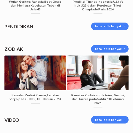
Wulan Guritno: Rahasia Body Goals
Prediksi Timnas Indonesia U23 Vs
dan Menjaga Kesehatan Tubuh di
Irak U23 dalam Perebutan Tiket
Usia 43
Olimpiade Paris 2024
PENDIDIKAN
baca lebih banyak
ZODIAK
baca lebih banyak
Ramalan Zodiak Cancer, Leo dan
Ramalan Zodiak untuk Aries, Gemini,
Virgo pada Sabtu, 10 Februari 2024
dan Taurus pada Sabtu, 10 Februari
2024
VIDEO
baca lebih banyak