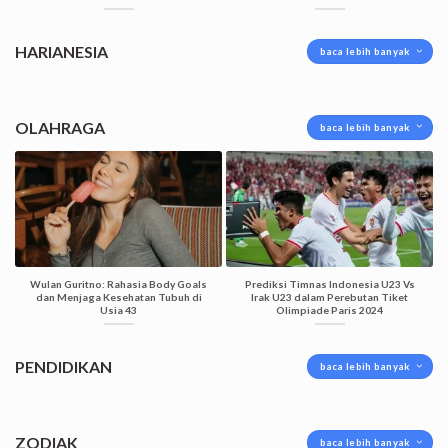
HARIANESIA
baca lebih banyak
OLAHRAGA
baca lebih banyak
Wulan Guritno: Rahasia Body Goals
Prediksi Timnas Indonesia U23 Vs
dan Menjaga Kesehatan Tubuh di
Irak U23 dalam Perebutan Tiket
Usia 43
Olimpiade Paris 2024
PENDIDIKAN
baca lebih banyak
ZODIAK
baca lebih banyak