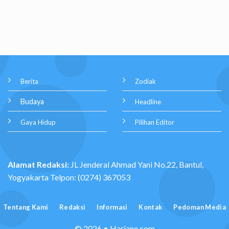
Berita
Zodiak
Budaya
Headline
Gaya Hidup
Pilihan Editor
Alamat Redaksi:
JL Jenderal Ahmad Yani No.22, Bantul,
Yogyakarta Telpon: (0274) 367053
Tentang Kami
Redaksi
Informasi
Kontak
Pedoman Media
© 2026 • Hariane.com