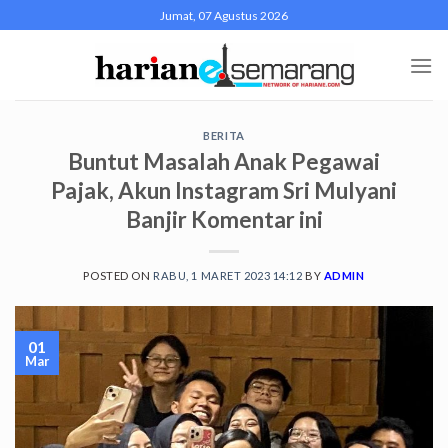
Skip
Jumat, 07 Agustus 2026
to
content
BERITA
Buntut Masalah Anak Pegawai
Pajak, Akun Instagram Sri Mulyani
Banjir Komentar ini
POSTED ON
RABU, 1 MARET 2023 14:12
BY
ADMIN
01
Mar