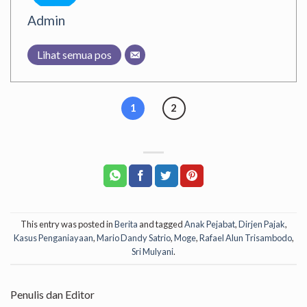
Admin
Lihat semua pos
1
2
This entry was posted in
Berita
and tagged
Anak Pejabat
,
Dirjen Pajak
,
Kasus Penganiayaan
,
Mario Dandy Satrio
,
Moge
,
Rafael Alun Trisambodo
,
Sri Mulyani
.
Penulis dan Editor