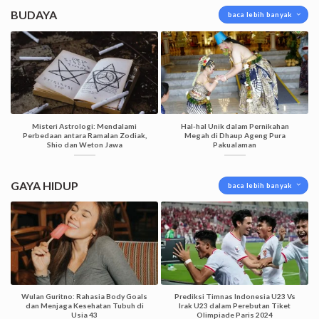
BUDAYA
baca lebih banyak
Misteri Astrologi: Mendalami
Hal-hal Unik dalam Pernikahan
Perbedaan antara Ramalan Zodiak,
Megah di Dhaup Ageng Pura
Shio dan Weton Jawa
Pakualaman
GAYA HIDUP
baca lebih banyak
Wulan Guritno: Rahasia Body Goals
Prediksi Timnas Indonesia U23 Vs
dan Menjaga Kesehatan Tubuh di
Irak U23 dalam Perebutan Tiket
Usia 43
Olimpiade Paris 2024