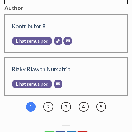
Author
Kontributor 8
Lihat semua pos
Rizky Riawan Nursatria
Lihat semua pos
1
2
3
4
5