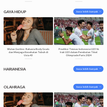
GAYA HIDUP
baca lebih banyak
Wulan Guritno: Rahasia Body Goals
Prediksi Timnas Indonesia U23 Vs
dan Menjaga Kesehatan Tubuh di
Irak U23 dalam Perebutan Tiket
Usia 43
Olimpiade Paris 2024
HARIANESIA
baca lebih banyak
OLAHRAGA
baca lebih banyak