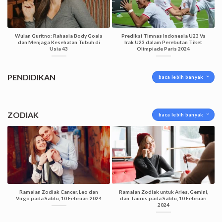
Wulan Guritno: Rahasia Body Goals
Prediksi Timnas Indonesia U23 Vs
dan Menjaga Kesehatan Tubuh di
Irak U23 dalam Perebutan Tiket
Usia 43
Olimpiade Paris 2024
PENDIDIKAN
baca lebih banyak
ZODIAK
baca lebih banyak
Ramalan Zodiak Cancer, Leo dan
Ramalan Zodiak untuk Aries, Gemini,
Virgo pada Sabtu, 10 Februari 2024
dan Taurus pada Sabtu, 10 Februari
2024