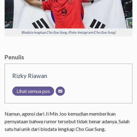
Biodata lengkap Cho Gue Sung. (Foto: Instagram/Cho Gue Sung)
Penulis
Rizky Riawan
Lihat semua pos
Namun, agensi dari Ji Min Joo kemudian memberikan
pernyataan bahwa rumor tersebut tidak benar adanya. Salah
satu hal unik dari biodata lengkap Cho Gue Sung.