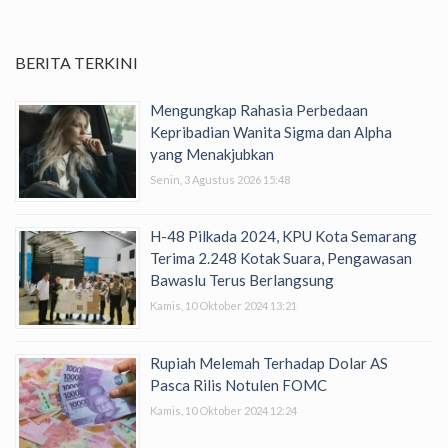
BERITA TERKINI
Mengungkap Rahasia Perbedaan
Kepribadian Wanita Sigma dan Alpha
yang Menakjubkan
Senin, 3 Agustus 2026 15:48
H-48 Pilkada 2024, KPU Kota Semarang
Terima 2.248 Kotak Suara, Pengawasan
Bawaslu Terus Berlangsung
Kamis, 10 Oktober 2024 13:21
Rupiah Melemah Terhadap Dolar AS
Pasca Rilis Notulen FOMC
Kamis, 10 Oktober 2024 12:24