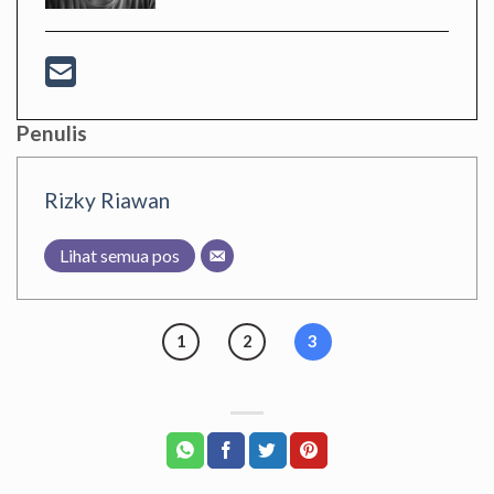
Penulis
Rizky Riawan
Lihat semua pos
1
2
3