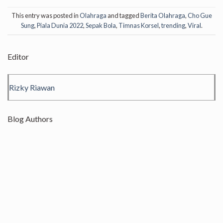
This entry was posted in
Olahraga
and tagged
Berita Olahraga
,
Cho Gue
Sung
,
Piala Dunia 2022
,
Sepak Bola
,
Timnas Korsel
,
trending
,
Viral
.
Editor
Rizky Riawan
Blog Authors