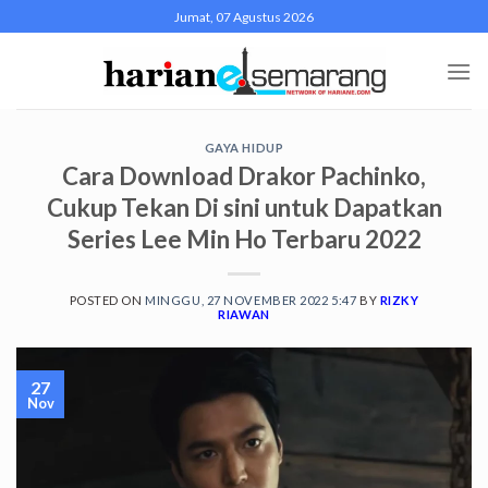
Skip
Jumat, 07 Agustus 2026
to
content
GAYA HIDUP
Cara Download Drakor Pachinko,
Cukup Tekan Di sini untuk Dapatkan
Series Lee Min Ho Terbaru 2022
POSTED ON
MINGGU, 27 NOVEMBER 2022 5:47
BY
RIZKY
RIAWAN
27
Nov