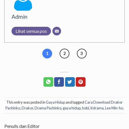
Admin
Lihat semua pos
1
2
3
This entry was posted in
Gaya Hidup
and tagged
Cara Download Drakor
Pachinko
,
Drakor
,
Drama Pachinko
,
gaya hidup
,
hobi
,
Kdrama
,
Lee Min-ho
.
Penulis dan Editor