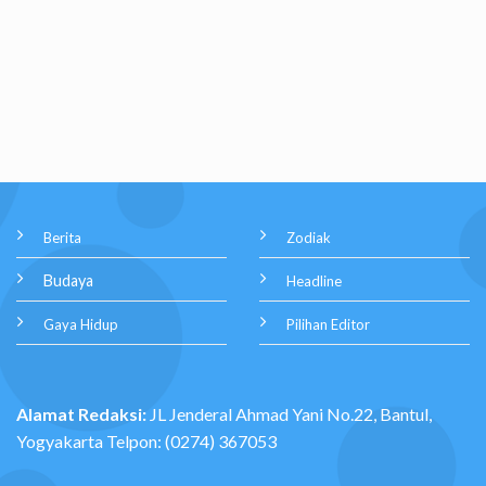
Berita
Zodiak
Budaya
Headline
Gaya Hidup
Pilihan Editor
Alamat Redaksi:
JL Jenderal Ahmad Yani No.22, Bantul,
Yogyakarta Telpon: (0274) 367053