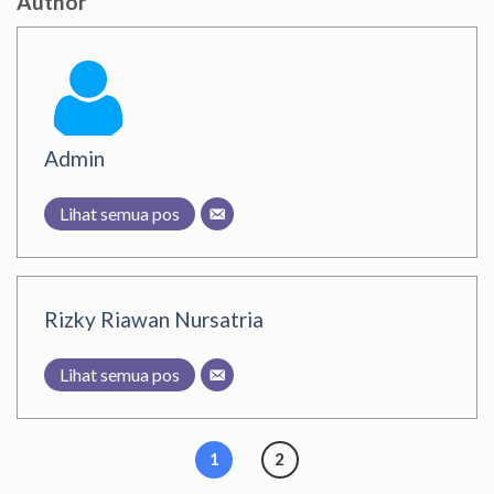
Author
Admin
Lihat semua pos
Rizky Riawan Nursatria
Lihat semua pos
1
2