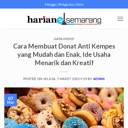
Skip
Minggu, 09 Agustus 2026
to
content
GAYA HIDUP
Cara Membuat Donat Anti Kempes
yang Mudah dan Enak, Ide Usaha
Menarik dan Kreatif
POSTED ON
SELASA, 7 MARET 2023 9:29
BY
ADMIN
07
Mar