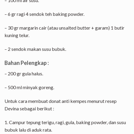
– 100 ml air susu.
– 6 gr ragi 4 sendok teh baking powder.
– 30 gr margarin cair (atau unsalted butter + garam) 1 butir
kuning telur.
– 2 sendok makan susu bubuk.
Bahan Pelengkap :
– 200 gr gula halus.
– 500 ml minyak goreng.
Untuk cara membuat donat anti kempes menurut resep
Devina sebagai berikut :
1. Campur tepung terigu, ragi, gula, baking powder, dan susu
bubuk lalu di aduk rata.