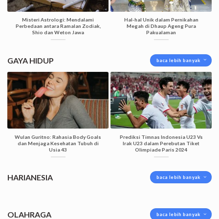
Misteri Astrologi: Mendalami
Hal-hal Unik dalam Pernikahan
Perbedaan antara Ramalan Zodiak,
Megah di Dhaup Ageng Pura
Shio dan Weton Jawa
Pakualaman
GAYA HIDUP
baca lebih banyak
Wulan Guritno: Rahasia Body Goals
Prediksi Timnas Indonesia U23 Vs
dan Menjaga Kesehatan Tubuh di
Irak U23 dalam Perebutan Tiket
Usia 43
Olimpiade Paris 2024
HARIANESIA
baca lebih banyak
OLAHRAGA
baca lebih banyak