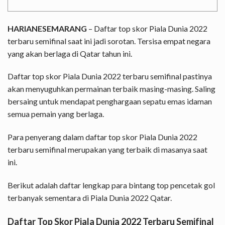
HARIANESEMARANG
– Daftar top skor Piala Dunia 2022
terbaru semifinal saat ini jadi sorotan. Tersisa empat negara
yang akan berlaga di Qatar tahun ini.
Daftar top skor Piala Dunia 2022 terbaru semifinal pastinya
akan menyuguhkan permainan terbaik masing-masing. Saling
bersaing untuk mendapat penghargaan sepatu emas idaman
semua pemain yang berlaga.
Para penyerang dalam daftar top skor Piala Dunia 2022
terbaru semifinal merupakan yang terbaik di masanya saat
ini.
Berikut adalah daftar lengkap para bintang top pencetak gol
terbanyak sementara di Piala Dunia 2022 Qatar.
Daftar Top Skor Piala Dunia 2022 Terbaru Semifinal