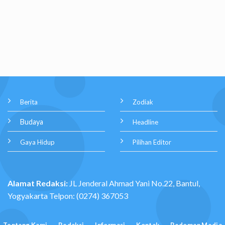
Berita
Zodiak
Budaya
Headline
Gaya Hidup
Pilihan Editor
Alamat Redaksi:
JL Jenderal Ahmad Yani No.22, Bantul,
Yogyakarta Telpon: (0274) 367053