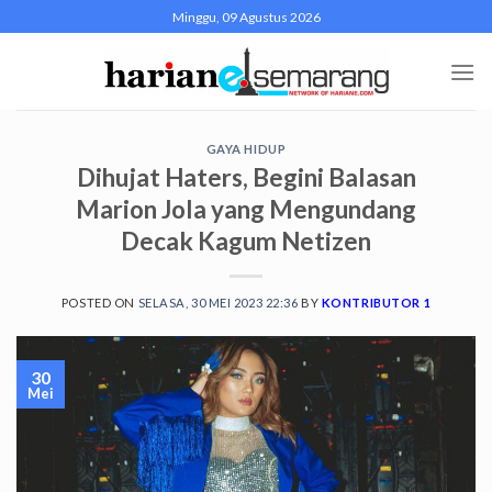
Skip
Minggu, 09 Agustus 2026
to
content
GAYA HIDUP
Dihujat Haters, Begini Balasan
Marion Jola yang Mengundang
Decak Kagum Netizen
POSTED ON
SELASA, 30 MEI 2023 22:36
BY
KONTRIBUTOR 1
30
Mei