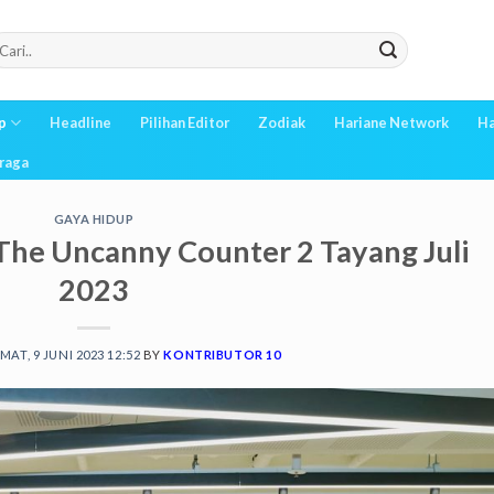
p
Headline
Pilihan Editor
Zodiak
Hariane Network
Ha
raga
GAYA HIDUP
he Uncanny Counter 2 Tayang Juli
2023
MAT, 9 JUNI 2023 12:52
BY
KONTRIBUTOR 10