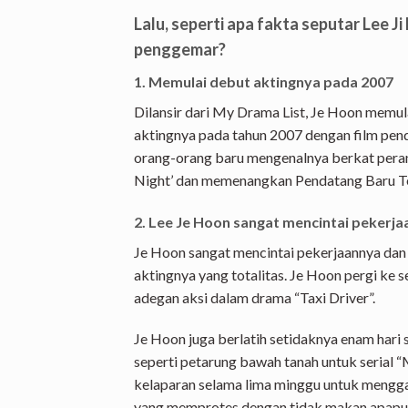
Lalu, seperti apa fakta seputar Lee J
penggemar?
1. Memulai debut aktingnya pada 2007
Dilansir dari My Drama List, Je Hoon memula
aktingnya pada tahun 2007 dengan film pen
orang-orang baru mengenalnya berkat peran
Night’ dan memenangkan Pendatang Baru Te
2. Lee Je Hoon sangat mencintai pekerj
Je Hoon sangat mencintai pekerjaannya dan 
aktingnya yang totalitas. Je Hoon pergi ke
adegan aksi dalam drama “Taxi Driver”.
Je Hoon juga berlatih setidaknya enam hari 
seperti petarung bawah tanah untuk serial 
kelaparan selama lima minggu untuk mengg
yang memprotes dengan tidak makan apapun,