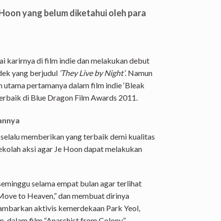
i Hoon yang belum diketahui oleh para
i karirnya di film indie dan melakukan debut
dek yang berjudul
‘They Live by Night’
. Namun
 utama pertamanya dalam film indie ‘Bleak
rbaik di Blue Dragon Film Awards 2011.
aannya
selalu memberikan yang terbaik demi kualitas
 sekolah aksi agar Je Hoon dapat melakukan
seminggu selama empat bulan agar terlihat
“Move to Heaven,” dan membuat dirinya
ambarkan aktivis kemerdekaan Park Yeol,
 dalam film “Anarchist from Colony”.