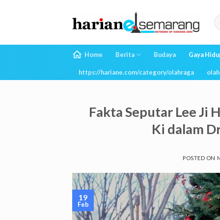
Skip
to
content
Home
Berita
Budaya
Gaya Hidu
https://hariane.com/category/olahraga
olah
Fakta Seputar Lee Ji
Ki dalam D
POSTED ON
M
19
Feb