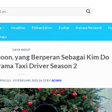
p
Headline
Pilihan Editor
Zodiak
Hariane Network
Ha
raga
GAYA HIDUP
 Hoon, yang Berperan Sebagai Kim Do
rama Taxi Driver Season 2
INGGU, 19 FEBRUARI 2023 16:25
BY
ADMIN