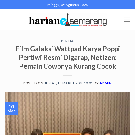
Skip
Minggu, 09 Agustus 2026
to
content
BERITA
Film Galaksi Wattpad Karya Poppi
Pertiwi Resmi Digarap, Netizen:
Pemain Cowonya Kurang Cocok
POSTED ON
JUMAT, 10 MARET 2023 10:01
BY
ADMIN
10
Mar