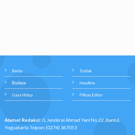
Berita
Zodiak
Budaya
Headline
Gaya Hidup
Pilihan Editor
Alamat Redaksi:
JL Jenderal Ahmad Yani No.22, Bantul,
Yogyakarta Telpon: (0274) 367053