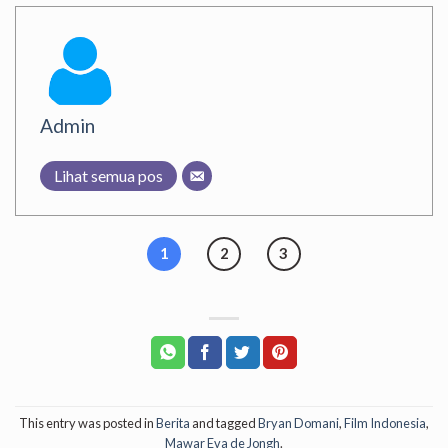
Admin
Lihat semua pos
1
2
3
This entry was posted in
Berita
and tagged
Bryan Domani
,
Film Indonesia
,
Mawar Eva de Jongh
.