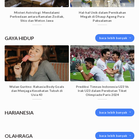
Misteri Astrologi: Mendalami
Hal-hal Unik dalam Pernikahan
Perbedaan antara Ramalan Zodiak,
Megah di Dhaup Ageng Pura
Shio dan Weton Jawa
Pakualaman
GAYA HIDUP
baca lebih banyak
Wulan Guritno: Rahasia Body Goals
Prediksi Timnas Indonesia U23 Vs
dan Menjaga Kesehatan Tubuh di
Irak U23 dalam Perebutan Tiket
Usia 43
Olimpiade Paris 2024
HARIANESIA
baca lebih banyak
OLAHRAGA
baca lebih banyak