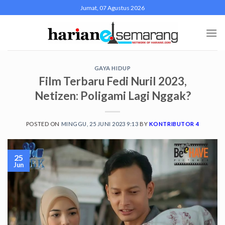
Skip
Jumat, 07 Agustus 2026
to
content
GAYA HIDUP
Film Terbaru Fedi Nuril 2023,
Netizen: Poligami Lagi Nggak?
POSTED ON
MINGGU, 25 JUNI 2023 9:13
BY
KONTRIBUTOR 4
25
Jun