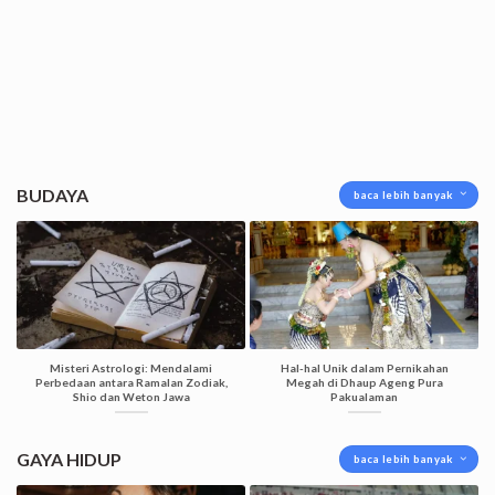
BUDAYA
baca lebih banyak
Misteri Astrologi: Mendalami
Hal-hal Unik dalam Pernikahan
Perbedaan antara Ramalan Zodiak,
Megah di Dhaup Ageng Pura
Shio dan Weton Jawa
Pakualaman
GAYA HIDUP
baca lebih banyak