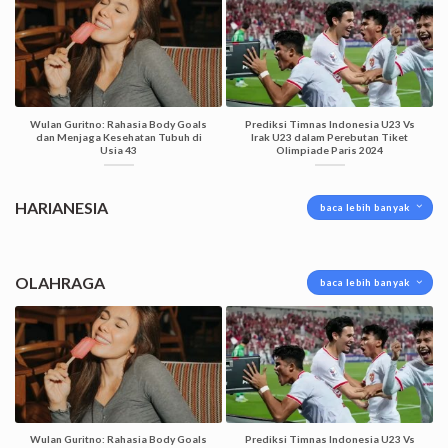
Wulan Guritno: Rahasia Body Goals
Prediksi Timnas Indonesia U23 Vs
dan Menjaga Kesehatan Tubuh di
Irak U23 dalam Perebutan Tiket
Usia 43
Olimpiade Paris 2024
HARIANESIA
baca lebih banyak
OLAHRAGA
baca lebih banyak
Wulan Guritno: Rahasia Body Goals
Prediksi Timnas Indonesia U23 Vs