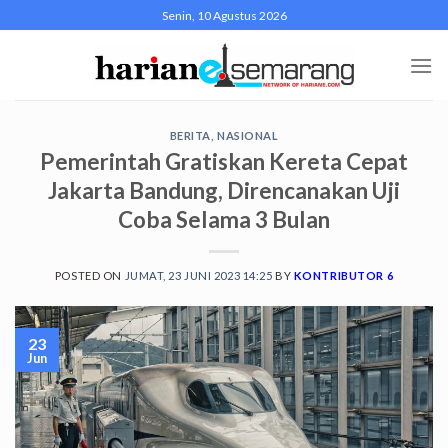
Skip
Senin, 10 Agustus 2026
to
content
BERITA
,
NASIONAL
Pemerintah Gratiskan Kereta Cepat
Jakarta Bandung, Direncanakan Uji
Coba Selama 3 Bulan
POSTED ON
JUMAT, 23 JUNI 2023 14:25
BY
KONTRIBUTOR 6
23
Jun