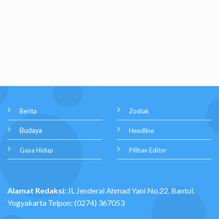
Berita
Zodiak
Budaya
Headline
Gaya Hidup
Pilihan Editor
Alamat Redaksi:
JL Jenderal Ahmad Yani No.22, Bantul,
Yogyakarta Telpon: (0274) 367053