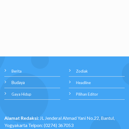
Berita
Zodiak
Budaya
Headline
Gaya Hidup
Pilihan Editor
Alamat Redaksi:
JL Jenderal Ahmad Yani No.22, Bantul,
Yogyakarta Telpon: (0274) 367053