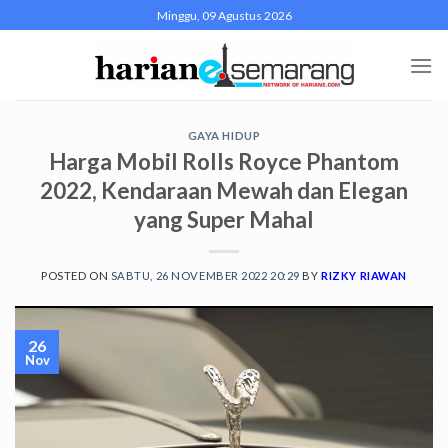
Skip
Minggu, 09 Agustus 2026
to
content
GAYA HIDUP
Harga Mobil Rolls Royce Phantom
2022, Kendaraan Mewah dan Elegan
yang Super Mahal
POSTED ON
SABTU, 26 NOVEMBER 2022 20:29
BY
RIZKY RIAWAN
26
Nov