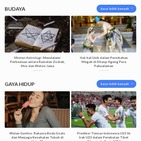
BUDAYA
baca lebih banyak
Misteri Astrologi: Mendalami
Hal-hal Unik dalam Pernikahan
Perbedaan antara Ramalan Zodiak,
Megah di Dhaup Ageng Pura
Shio dan Weton Jawa
Pakualaman
GAYA HIDUP
baca lebih banyak
Wulan Guritno: Rahasia Body Goals
Prediksi Timnas Indonesia U23 Vs
dan Menjaga Kesehatan Tubuh di
Irak U23 dalam Perebutan Tiket