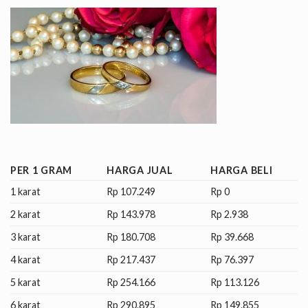
PER 1 GRAM
HARGA JUAL
HARGA BELI
1 karat
Rp 107.249
Rp 0
2 karat
Rp 143.978
Rp 2.938
3 karat
Rp 180.708
Rp 39.668
4 karat
Rp 217.437
Rp 76.397
5 karat
Rp 254.166
Rp 113.126
6 karat
Rp 290.895
Rp 149.855