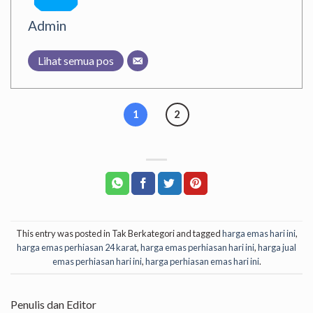
Admin
Lihat semua pos
1
2
This entry was posted in Tak Berkategori and tagged
harga emas hari ini
,
harga emas perhiasan 24 karat
,
harga emas perhiasan hari ini
,
harga jual
emas perhiasan hari ini
,
harga perhiasan emas hari ini
.
Penulis dan Editor