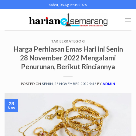
Skip
Sabtu, 08 Agustus 2026
to
content
TAK BERKATEGORI
Harga Perhiasan Emas Hari ini Senin
28 November 2022 Mengalami
Penurunan, Berikut Rinciannya
POSTED ON
SENIN, 28 NOVEMBER 2022 9:46
BY
ADMIN
28
Nov