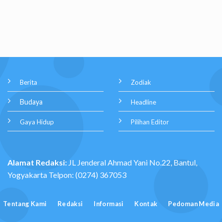
Berita
Zodiak
Budaya
Headline
Gaya Hidup
Pilihan Editor
Alamat Redaksi:
JL Jenderal Ahmad Yani No.22, Bantul,
Yogyakarta Telpon: (0274) 367053
Tentang Kami
Redaksi
Informasi
Kontak
Pedoman Media