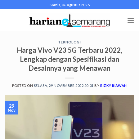
Skip
Kamis, 06 Agustus 2026
to
content
TEKNOLOGI
Harga Vivo V23 5G Terbaru 2022,
Lengkap dengan Spesifikasi dan
Desainnya yang Menawan
POSTED ON
SELASA, 29 NOVEMBER 2022 20:01
BY
RIZKY RIAWAN
29
Nov