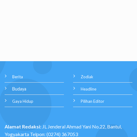
Berita
Zodiak
Budaya
Headline
Gaya Hidup
Pilihan Editor
Alamat Redaksi:
JL Jenderal Ahmad Yani No.22, Bantul,
Yogyakarta Telpon: (0274) 367053