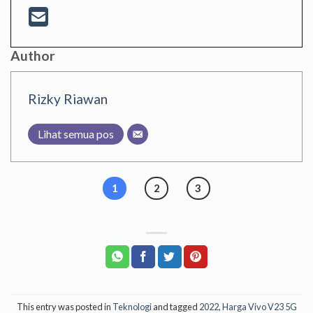
Author
Rizky Riawan
Lihat semua pos
1
2
3
This entry was posted in
Teknologi
and tagged
2022
,
Harga Vivo V23 5G