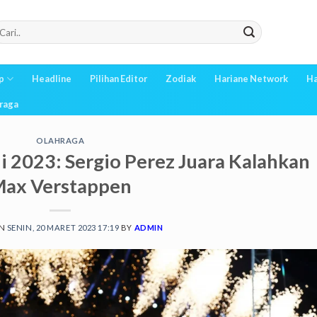
p
Headline
Pilihan Editor
Zodiak
Hariane Network
Ha
raga
OLAHRAGA
i 2023: Sergio Perez Juara Kalahkan
ax Verstappen
ON
SENIN, 20 MARET 2023 17:19
BY
ADMIN