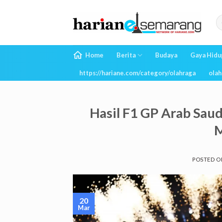
Skip
to
content
Home
Berita
Budaya
Gaya Hidu
https://hariane.com/category/olahraga
olah
Hasil F1 GP Arab Saud
M
POSTED 
20
Mar