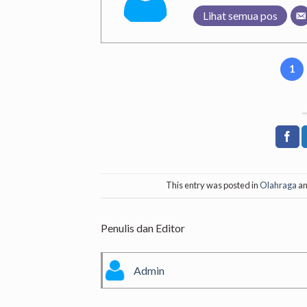
Lihat semua pos
1
This entry was posted in
Olahraga
an
Penulis dan Editor
Admin