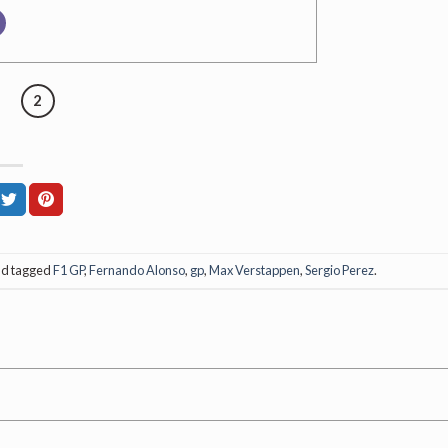
2
d tagged
F1 GP
,
Fernando Alonso
,
gp
,
Max Verstappen
,
Sergio Perez
.