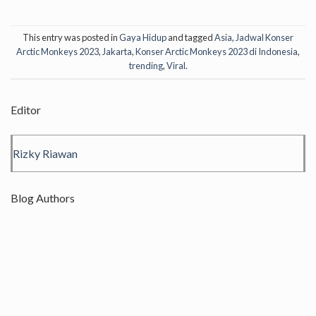
This entry was posted in
Gaya Hidup
and tagged
Asia
,
Jadwal Konser
Arctic Monkeys 2023
,
Jakarta
,
Konser Arctic Monkeys 2023 di Indonesia
,
trending
,
Viral
.
Editor
Rizky Riawan
Blog Authors