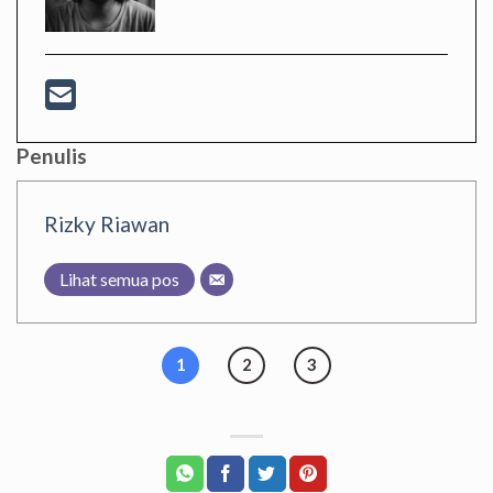
Penulis
Rizky Riawan
Lihat semua pos
1
2
3