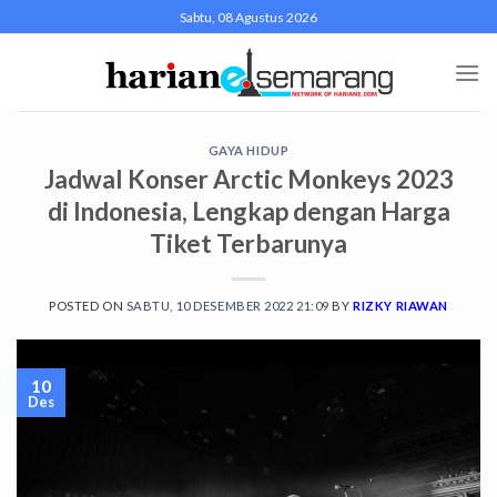
Skip
Sabtu, 08 Agustus 2026
to
content
GAYA HIDUP
Jadwal Konser Arctic Monkeys 2023
di Indonesia, Lengkap dengan Harga
Tiket Terbarunya
POSTED ON
SABTU, 10 DESEMBER 2022 21:09
BY
RIZKY RIAWAN
10
Des