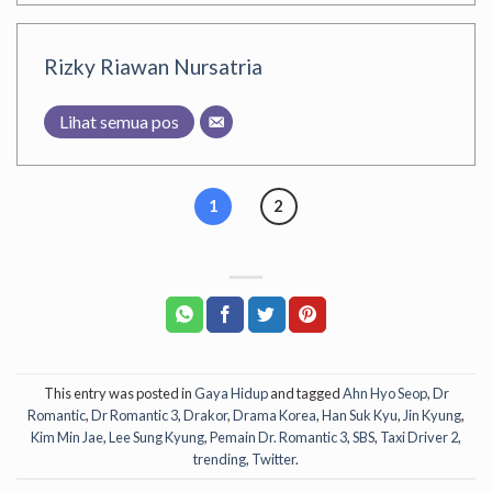
Rizky Riawan Nursatria
Lihat semua pos
1
2
This entry was posted in
Gaya Hidup
and tagged
Ahn Hyo Seop
,
Dr
Romantic
,
Dr Romantic 3
,
Drakor
,
Drama Korea
,
Han Suk Kyu
,
Jin Kyung
,
Kim Min Jae
,
Lee Sung Kyung
,
Pemain Dr. Romantic 3
,
SBS
,
Taxi Driver 2
,
trending
,
Twitter
.