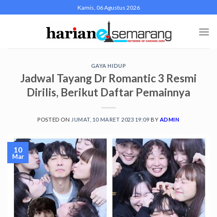
Skip
Kamis, 06 Agustus 2026
to
content
GAYA HIDUP
Jadwal Tayang Dr Romantic 3 Resmi
Dirilis, Berikut Daftar Pemainnya
POSTED ON
JUMAT, 10 MARET 2023 19:09
BY
ADMIN
10
Mar