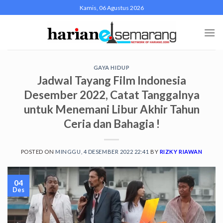
Skip
Kamis, 06 Agustus 2026
to
content
GAYA HIDUP
Jadwal Tayang Film Indonesia
Desember 2022, Catat Tanggalnya
untuk Menemani Libur Akhir Tahun
Ceria dan Bahagia !
POSTED ON
MINGGU, 4 DESEMBER 2022 22:41
BY
RIZKY RIAWAN
04
Des