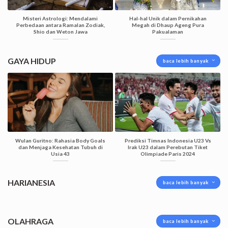
Misteri Astrologi: Mendalami
Hal-hal Unik dalam Pernikahan
Perbedaan antara Ramalan Zodiak,
Megah di Dhaup Ageng Pura
Shio dan Weton Jawa
Pakualaman
GAYA HIDUP
baca lebih banyak
Wulan Guritno: Rahasia Body Goals
Prediksi Timnas Indonesia U23 Vs
dan Menjaga Kesehatan Tubuh di
Irak U23 dalam Perebutan Tiket
Usia 43
Olimpiade Paris 2024
HARIANESIA
baca lebih banyak
OLAHRAGA
baca lebih banyak