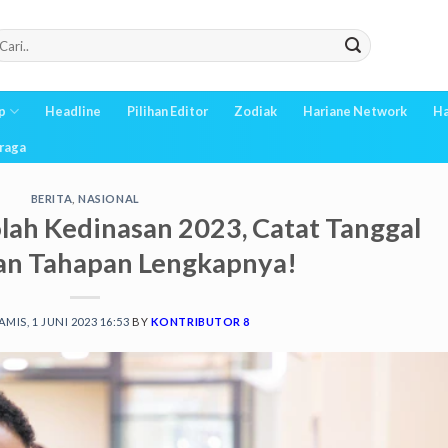
p
Headline
Pilihan Editor
Zodiak
Hariane Network
Ha
raga
BERITA
,
NASIONAL
lah Kedinasan 2023, Catat Tanggal
an Tahapan Lengkapnya!
AMIS, 1 JUNI 2023 16:53
BY
KONTRIBUTOR 8