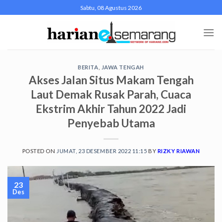
Skip
Sabtu, 08 Agustus 2026
to
content
BERITA
,
JAWA TENGAH
Akses Jalan Situs Makam Tengah
Laut Demak Rusak Parah, Cuaca
Ekstrim Akhir Tahun 2022 Jadi
Penyebab Utama
POSTED ON
JUMAT, 23 DESEMBER 2022 11:15
BY
RIZKY RIAWAN
23
Des