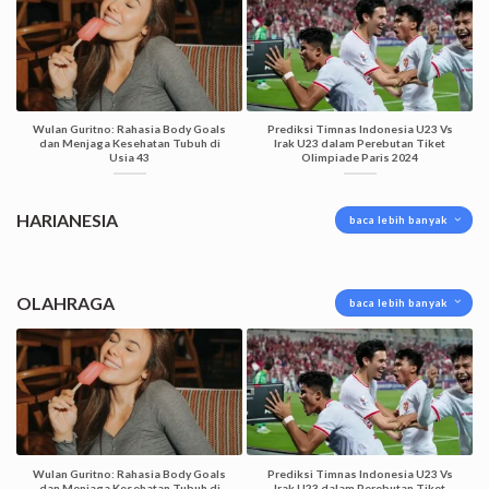
Wulan Guritno: Rahasia Body Goals
Prediksi Timnas Indonesia U23 Vs
dan Menjaga Kesehatan Tubuh di
Irak U23 dalam Perebutan Tiket
Usia 43
Olimpiade Paris 2024
HARIANESIA
baca lebih banyak
OLAHRAGA
baca lebih banyak
Wulan Guritno: Rahasia Body Goals
Prediksi Timnas Indonesia U23 Vs
dan Menjaga Kesehatan Tubuh di
Irak U23 dalam Perebutan Tiket