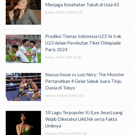
Menjaga Kesehatan Tubuh di Usia 43
Kamis, 30 Mei 2024 11:53
Prediksi Timnas Indonesia U23 Vs Irak
U23 dalam Perebutan Tiket Olimpiade
Paris 2024
Kamis, 2 Mei 2024 16:28
Naoya Inoue vs Luis Nery: The Monster
Pertaruhkan 4 Gelar Sabuk Juara Tinju
Dunia di Tokyo
Selasa, 30 April 2024 2:18
10 Lagu Terpopuler IU (Lee Jieun) yang
Wajib Diketahui UAENA serta Fakta
Uniknya
Minggu, 3 Maret 2024 17:02