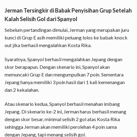
Jerman Tersingkir di Babak Penyisihan Grup Setelah
Kalah Selisih Gol dari Spanyol
Sebelum pertandingan dimulai, Jerman yang merupakan juru
kunci di Grup E asih memiliki peluang lolos ke babak knock
out jika berhasil mengalahkan Kosta Rika.
Syaratnya, Spanyol berhasil mengalahkan Jepang dengan
skor berapapun. Dengan skenario ini, Spanyol akan
memuncaki Grup E dan mengumpulkan 7 poin. Sementara
Jepang hanya memiliki 3 poin hasil dari 1 kali kemenangan
dan 2 kekalahan.
Atau skenario kedua, Spanyol berhasil menahan imbang
Jepang. Di skenario ke-2 ini, Jerman harus berhasil menang
dengan skor besar, minimal selisih 2 gol atas Kosta Rika
sehingga Jerman akan memiliki perolehan 4 poin sama
dengan Jepang, tapi menang selisih gol.