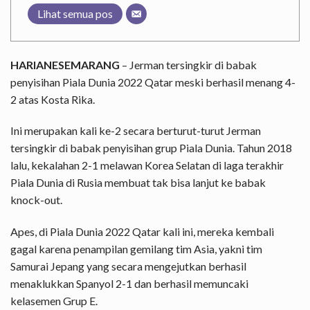
Lihat semua pos
HARIANESEMARANG
– Jerman tersingkir di babak
penyisihan Piala Dunia 2022 Qatar meski berhasil menang 4-
2 atas Kosta Rika.
Ini merupakan kali ke-2 secara berturut-turut Jerman
tersingkir di babak penyisihan grup Piala Dunia. Tahun 2018
lalu, kekalahan 2-1 melawan Korea Selatan di laga terakhir
Piala Dunia di Rusia membuat tak bisa lanjut ke babak
knock-out.
Apes, di Piala Dunia 2022 Qatar kali ini, mereka kembali
gagal karena penampilan gemilang tim Asia, yakni tim
Samurai Jepang yang secara mengejutkan berhasil
menaklukkan Spanyol 2-1 dan berhasil memuncaki
kelasemen Grup E.