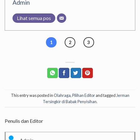
Admin
Lihat semua pos
1
2
3
This entry was posted in
Olahraga
,
Pilihan Editor
and tagged
Jerman
Tersingkir di Babak Penyisihan
.
Penulis dan Editor