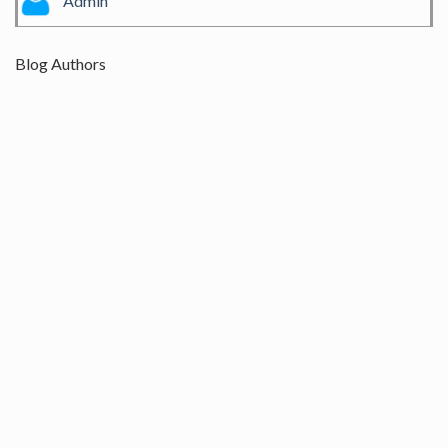
Admin
Blog Authors