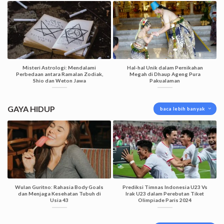
Misteri Astrologi: Mendalami
Hal-hal Unik dalam Pernikahan
Perbedaan antara Ramalan Zodiak,
Megah di Dhaup Ageng Pura
Shio dan Weton Jawa
Pakualaman
GAYA HIDUP
baca lebih banyak
Wulan Guritno: Rahasia Body Goals
Prediksi Timnas Indonesia U23 Vs
dan Menjaga Kesehatan Tubuh di
Irak U23 dalam Perebutan Tiket
Usia 43
Olimpiade Paris 2024