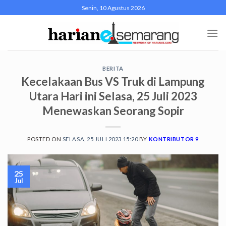
Skip
Senin, 10 Agustus 2026
to
content
BERITA
Kecelakaan Bus VS Truk di Lampung
Utara Hari ini Selasa, 25 Juli 2023
Menewaskan Seorang Sopir
POSTED ON
SELASA, 25 JULI 2023 15:20
BY
KONTRIBUTOR 9
25
Jul