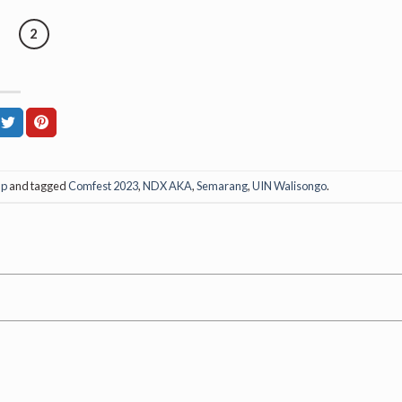
2
up
and tagged
Comfest 2023
,
NDX AKA
,
Semarang
,
UIN Walisongo
.