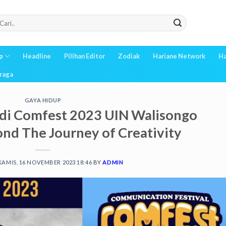
p
Headline
Pilihan Editor
Zodiak
Hariane Network
Ha
raga
GAYA HIDUP
di Comfest 2023 UIN Walisongo
nd The Journey of Creativity
KAMIS, 16 NOVEMBER 2023 18:46
BY
ADMIN