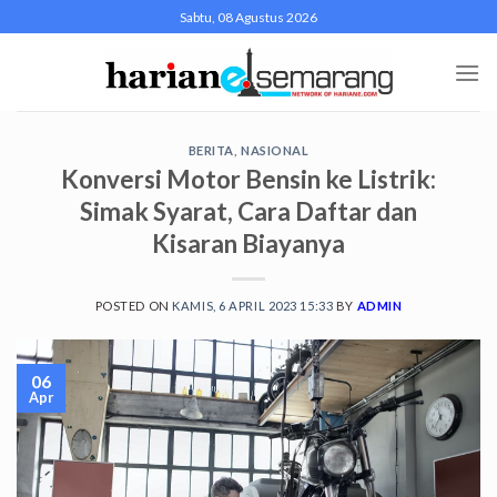
Skip
Sabtu, 08 Agustus 2026
to
content
BERITA
,
NASIONAL
Konversi Motor Bensin ke Listrik:
Simak Syarat, Cara Daftar dan
Kisaran Biayanya
POSTED ON
KAMIS, 6 APRIL 2023 15:33
BY
ADMIN
06
Apr