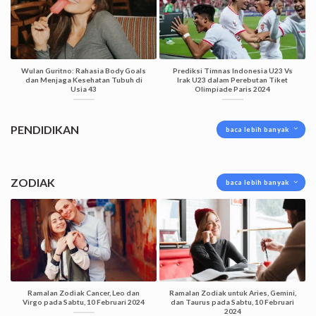
Wulan Guritno: Rahasia Body Goals
Prediksi Timnas Indonesia U23 Vs
dan Menjaga Kesehatan Tubuh di
Irak U23 dalam Perebutan Tiket
Usia 43
Olimpiade Paris 2024
PENDIDIKAN
baca lebih banyak
ZODIAK
baca lebih banyak
Ramalan Zodiak Cancer, Leo dan
Ramalan Zodiak untuk Aries, Gemini,
Virgo pada Sabtu, 10 Februari 2024
dan Taurus pada Sabtu, 10 Februari
2024