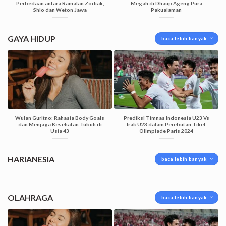
Perbedaan antara Ramalan Zodiak,
Megah di Dhaup Ageng Pura
Shio dan Weton Jawa
Pakualaman
GAYA HIDUP
baca lebih banyak
Wulan Guritno: Rahasia Body Goals
Prediksi Timnas Indonesia U23 Vs
dan Menjaga Kesehatan Tubuh di
Irak U23 dalam Perebutan Tiket
Usia 43
Olimpiade Paris 2024
HARIANESIA
baca lebih banyak
OLAHRAGA
baca lebih banyak