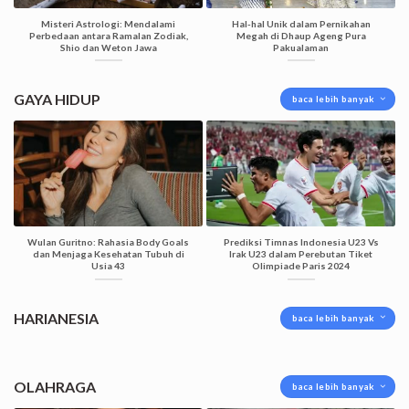
Misteri Astrologi: Mendalami
Hal-hal Unik dalam Pernikahan
Perbedaan antara Ramalan Zodiak,
Megah di Dhaup Ageng Pura
Shio dan Weton Jawa
Pakualaman
GAYA HIDUP
baca lebih banyak
Wulan Guritno: Rahasia Body Goals
Prediksi Timnas Indonesia U23 Vs
dan Menjaga Kesehatan Tubuh di
Irak U23 dalam Perebutan Tiket
Usia 43
Olimpiade Paris 2024
HARIANESIA
baca lebih banyak
OLAHRAGA
baca lebih banyak