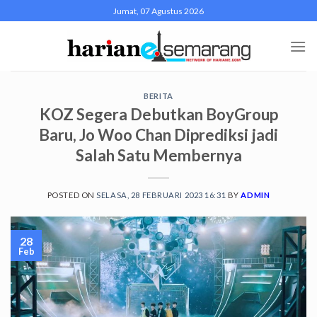
Skip
Jumat, 07 Agustus 2026
to
content
BERITA
KOZ Segera Debutkan BoyGroup
Baru, Jo Woo Chan Diprediksi jadi
Salah Satu Membernya
POSTED ON
SELASA, 28 FEBRUARI 2023 16:31
BY
ADMIN
28
Feb