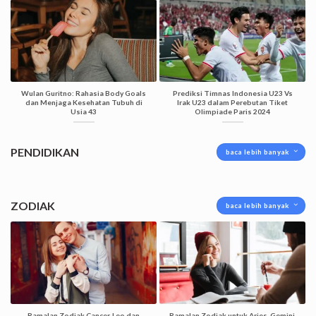
Wulan Guritno: Rahasia Body Goals
Prediksi Timnas Indonesia U23 Vs
dan Menjaga Kesehatan Tubuh di
Irak U23 dalam Perebutan Tiket
Usia 43
Olimpiade Paris 2024
PENDIDIKAN
baca lebih banyak
ZODIAK
baca lebih banyak
Ramalan Zodiak Cancer, Leo dan
Ramalan Zodiak untuk Aries, Gemini,