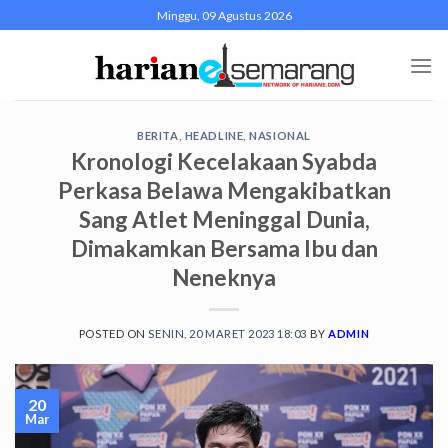
Skip
Minggu, 09 Agustus 2026
to
content
BERITA
,
HEADLINE
,
NASIONAL
Kronologi Kecelakaan Syabda
Perkasa Belawa Mengakibatkan
Sang Atlet Meninggal Dunia,
Dimakamkan Bersama Ibu dan
Neneknya
POSTED ON
SENIN, 20 MARET 2023 18:03
BY
ADMIN
20
Mar