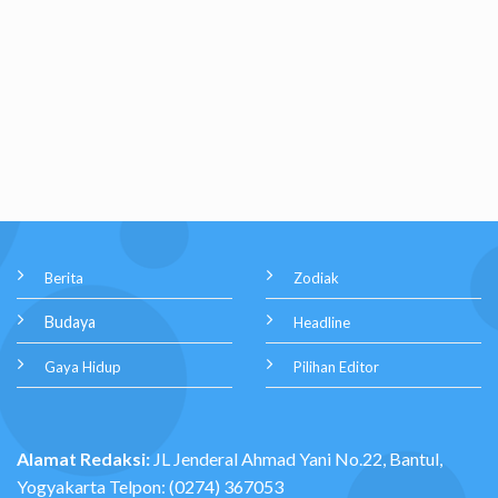
Berita
Zodiak
Budaya
Headline
Gaya Hidup
Pilihan Editor
Alamat Redaksi:
JL Jenderal Ahmad Yani No.22, Bantul,
Yogyakarta Telpon: (0274) 367053