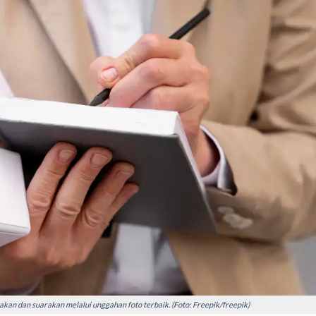
akan dan suarakan melalui unggahan foto terbaik. (Foto: Freepik/freepik)