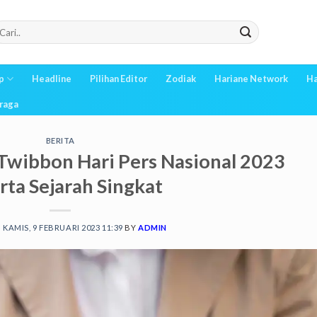
p
Headline
Pilihan Editor
Zodiak
Hariane Network
Ha
raga
BERITA
Twibbon Hari Pers Nasional 2023
rta Sejarah Singkat
N
KAMIS, 9 FEBRUARI 2023 11:39
BY
ADMIN