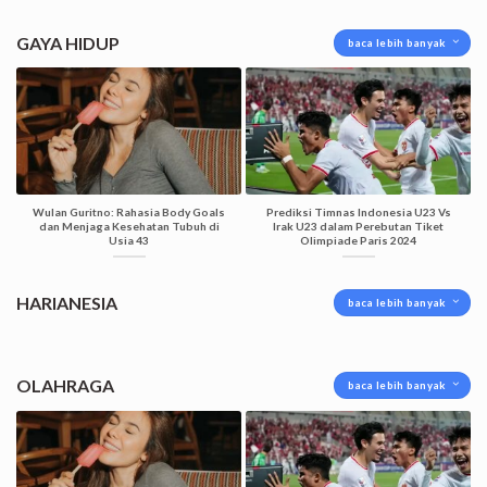
GAYA HIDUP
baca lebih banyak
Wulan Guritno: Rahasia Body Goals
Prediksi Timnas Indonesia U23 Vs
dan Menjaga Kesehatan Tubuh di
Irak U23 dalam Perebutan Tiket
Usia 43
Olimpiade Paris 2024
HARIANESIA
baca lebih banyak
OLAHRAGA
baca lebih banyak