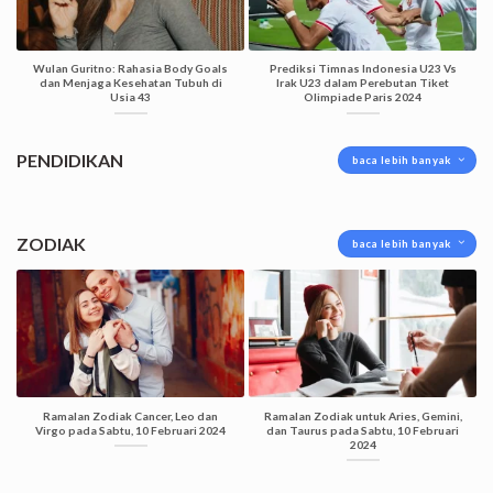
Wulan Guritno: Rahasia Body Goals
Prediksi Timnas Indonesia U23 Vs
dan Menjaga Kesehatan Tubuh di
Irak U23 dalam Perebutan Tiket
Usia 43
Olimpiade Paris 2024
PENDIDIKAN
baca lebih banyak
ZODIAK
baca lebih banyak
Ramalan Zodiak Cancer, Leo dan
Ramalan Zodiak untuk Aries, Gemini,
Virgo pada Sabtu, 10 Februari 2024
dan Taurus pada Sabtu, 10 Februari
2024