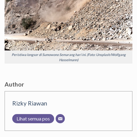
Peristiwa longsor di Sumowono Semarang hari ini. (Foto: Unsplash/Wolfgang
Hasselmann)
Author
Rizky Riawan
Lihat semua pos