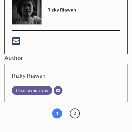
Rizky Riawan
Author
Rizky Riawan
Lihat semua pos
1
2