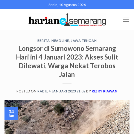
Skip
Senin, 10 Agustus 2026
to
content
BERITA
,
HEADLINE
,
JAWA TENGAH
Longsor di Sumowono Semarang
Hari ini 4 Januari 2023: Akses Sulit
Dilewati, Warga Nekat Terobos
Jalan
POSTED ON
RABU, 4 JANUARI 2023 21:02
BY
RIZKY RIAWAN
04
Jan