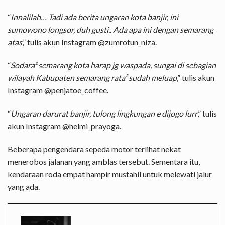
“
Innalilah… Tadi ada berita ungaran kota banjir, ini
sumowono longsor, duh gusti.. Ada apa ini dengan semarang
atas
,” tulis akun Instagram @zumrotun_niza.
“
Sodara² semarang kota harap jg waspada, sungai di sebagian
wilayah Kabupaten semarang rata² sudah meluap
,” tulis akun
Instagram @penjatoe_coffee.
“
Ungaran darurat banjir, tulong lingkungan e dijogo lurr
,” tulis
akun Instagram @helmi_prayoga.
Beberapa pengendara sepeda motor terlihat nekat
menerobos jalanan yang amblas tersebut. Sementara itu,
kendaraan roda empat hampir mustahil untuk melewati jalur
yang ada.