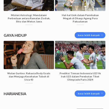
Misteri Astrologi: Mendalami
Hal-hal Unik dalam Pernikahan
Perbedaan antara Ramalan Zodiak,
Megah di Dhaup Ageng Pura
Shio dan Weton Jawa
Pakualaman
GAYA HIDUP
baca lebih banyak
Wulan Guritno: Rahasia Body Goals
Prediksi Timnas Indonesia U23 Vs
dan Menjaga Kesehatan Tubuh di
Irak U23 dalam Perebutan Tiket
Usia 43
Olimpiade Paris 2024
HARIANESIA
baca lebih banyak