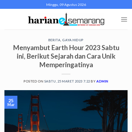
Skip
Minggu, 09 Agustus 2026
to
content
BERITA
,
GAYA HIDUP
Menyambut Earth Hour 2023 Sabtu
ini, Berikut Sejarah dan Cara Unik
Memperingatinya
POSTED ON
SABTU, 25 MARET 2023 7:22
BY
ADMIN
25
Mar