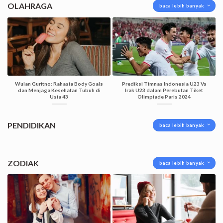
OLAHRAGA
baca lebih banyak
Wulan Guritno: Rahasia Body Goals
Prediksi Timnas Indonesia U23 Vs
dan Menjaga Kesehatan Tubuh di
Irak U23 dalam Perebutan Tiket
Usia 43
Olimpiade Paris 2024
PENDIDIKAN
baca lebih banyak
ZODIAK
baca lebih banyak