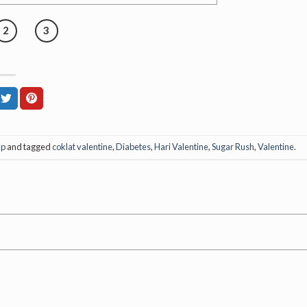
2
3
up
and tagged
coklat valentine
,
Diabetes
,
Hari Valentine
,
Sugar Rush
,
Valentine
.