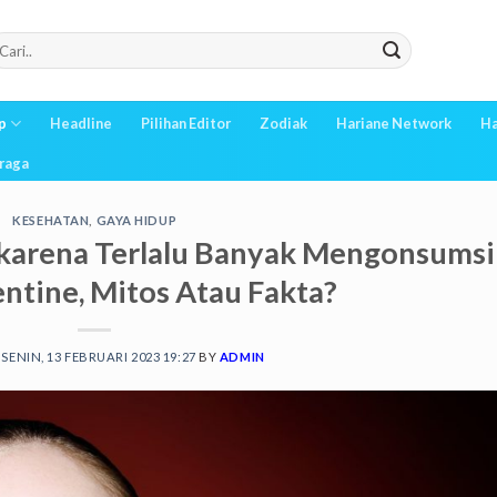
p
Headline
Pilihan Editor
Zodiak
Hariane Network
Ha
raga
KESEHATAN
,
GAYA HIDUP
karena Terlalu Banyak Mengonsumsi
entine, Mitos Atau Fakta?
N
SENIN, 13 FEBRUARI 2023 19:27
BY
ADMIN