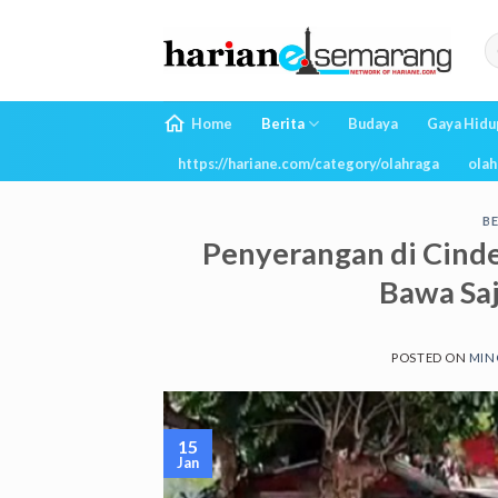
Skip
to
content
Home
Berita
Budaya
Gaya Hidu
https://hariane.com/category/olahraga
olah
BE
Penyerangan di Cinde
Bawa Saj
POSTED ON
MING
15
Jan