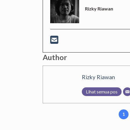
Rizky Riawan
Author
Rizky Riawan
Lihat semua pos
1