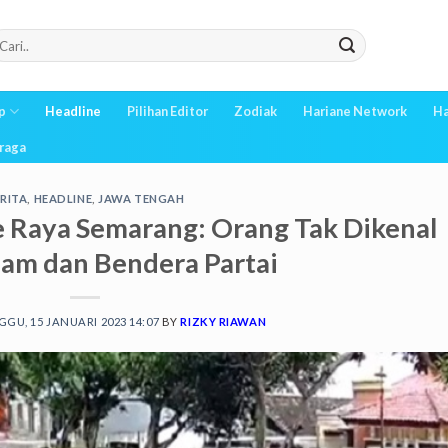
p
Headline
Pilihan Editor
Zodiak
Hariane Network
Ha
raga
RITA
,
HEADLINE
,
JAWA TENGAH
 Raya Semarang: Orang Tak Dikenal
am dan Bendera Partai
GU, 15 JANUARI 2023 14:07
BY
RIZKY RIAWAN